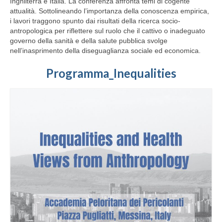
Inghilterra e Italia. La conferenza affronta temi di cogente
attualità. Sottolineando l’importanza della conoscenza empirica,
MATERIALS
i lavori traggono spunto dai risultati della ricerca socio-
antropologica per riflettere sul ruolo che il cattivo o inadeguato
EVENTS
governo della sanità e della salute pubblica svolge
nell’inasprimento della diseguaglianza sociale ed economica.
SOURCES AND WEBSITES OF INTEREST
Programma_Inequalities
ASIA
RESEARCH
PROJECTS AND PUBLICATIONS
MATERIALS
EVENTS
Incontri diplomatici calendario Marzo 2022
Presentazione del volume di Axel Berkofsky
SOURCES AND WEBSITES OF INTEREST