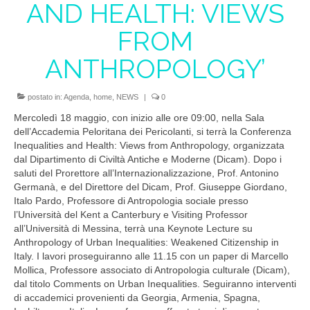
AND HEALTH: VIEWS
PARTNERSHIP
FROM
RESEARCH
ANTHROPOLOGY’
BIBLIOGRAPHY
postato in:
Agenda
,
home
,
NEWS
|
0
MATERIALS
Mercoledì 18 maggio, con inizio alle ore 09:00, nella Sala
CONTACTS
dell’Accademia Peloritana dei Pericolanti, si terrà la Conferenza
Inequalities and Health: Views from Anthropology, organizzata
MEMBERS
dal Dipartimento di Civiltà Antiche e Moderne (Dicam). Dopo i
saluti del Prorettore all’Internazionalizzazione, Prof. Antonino
BECOME A MEMBER
Germanà, e del Direttore del Dicam, Prof. Giuseppe Giordano,
Italo Pardo, Professore di Antropologia sociale presso
TRANSPARENCY
l’Università del Kent a Canterbury e Visiting Professor
all’Università di Messina, terrà una Keynote Lecture su
AFRICA
Anthropology of Urban Inequalities: Weakened Citizenship in
Italy. I lavori proseguiranno alle 11.15 con un paper di Marcello
Mollica, Professore associato di Antropologia culturale (Dicam),
RESEARCH
dal titolo Comments on Urban Inequalities. Seguiranno interventi
di accademici provenienti da Georgia, Armenia, Spagna,
PROJECTS AND PUBLICATIONS