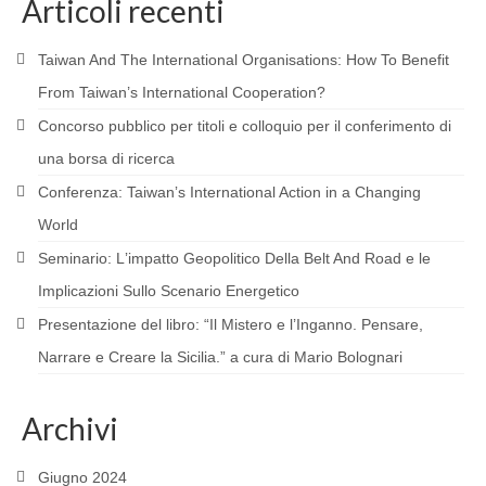
Articoli recenti
NEW MIDDLE EAST
Taiwan And The International Organisations: How To Benefit
RESEARCH
From Taiwan’s International Cooperation?
PROJECTS AND PUBLICATIONS
Concorso pubblico per titoli e colloquio per il conferimento di
una borsa di ricerca
MATERIALS
Conferenza: Taiwanʼs International Action in a Changing
EVENTS
World
SOURCES AND WEBSITES INTEREST
Seminario: Lʼimpatto Geopolitico Della Belt And Road e le
Implicazioni Sullo Scenario Energetico
AGENDA
Presentazione del libro: “Il Mistero e l’Inganno. Pensare,
ARCHIVIO EVENTI UNITÀ DI SIENA
Narrare e Creare la Sicilia.” a cura di Mario Bolognari
ARCHIVIO EVENTI UNITÀ DI PERUGIA
Archivi
ARCHIVIO EVENTI UNITÀ DI MESSINA
NEWS
Giugno 2024