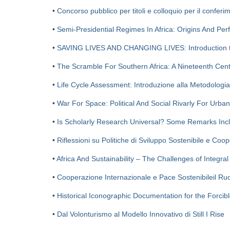
•
Concorso pubblico per titoli e colloquio per il conferi
•
Semi-Presidential Regimes In Africa: Origins And Pe
•
SAVING LIVES AND CHANGING LIVES: Introduction 
•
The Scramble For Southern Africa: A Nineteenth Cen
•
Life Cycle Assessment: Introduzione alla Metodologia
•
War For Space: Political And Social Rivarly For Urba
•
Is Scholarly Research Universal? Some Remarks Inclu
•
Riflessioni su Politiche di Sviluppo Sostenibile e C
•
Africa And Sustainability – The Challenges of Integra
•
Cooperazione Internazionale e Pace Sostenibileil Ruol
•
Historical Iconographic Documentation for the Forcib
•
Dal Volonturismo al Modello Innovativo di Still I Rise