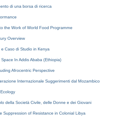
mento di una borsa di ricerca
rformance
to the Work of World Food Programme
tury Overview
 e Caso di Studio in Kenya
n Space In Addis Ababa (Ethiopia)
ding Afrocentric Perspective
ooperazione Internazionale Suggerimenti dal Mozambico
l Ecology
o della Società Civile, delle Donne e dei Giovani
le Suppression of Resistance in Colonial Libya