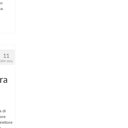
lo
ca
11
GEN 2024
ura
a di
 ore
irettore
a