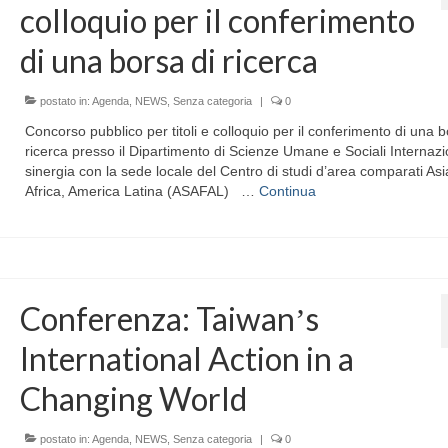
colloquio per il conferimento
di una borsa di ricerca
postato in:
Agenda
,
NEWS
,
Senza categoria
|
0
Concorso pubblico per titoli e colloquio per il conferimento di una b
ricerca presso il Dipartimento di Scienze Umane e Sociali Internazio
sinergia con la sede locale del Centro di studi d’area comparati Asi
Africa, America Latina (ASAFAL) …
Continua
Conferenza: Taiwanʼs
International Action in a
Changing World
postato in:
Agenda
,
NEWS
,
Senza categoria
|
0