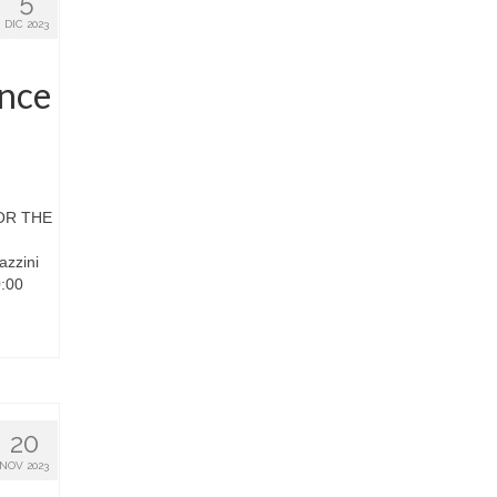
5
DIC 2023
ance
OR THE
azzini
0:00
20
NOV 2023