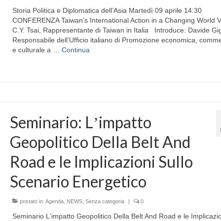
Storia Politica e Diplomatica dellʼAsia Martedì 09 aprile 14:30
CONFERENZA Taiwanʼs International Action in a Changing World V
C.Y. Tsai, Rappresentante di Taiwan in Italia Introduce: Davide Gig
Responsabile dellʼUfficio italiano di Promozione economica, comme
e culturale a …
Continua
Seminario: Lʼimpatto
Geopolitico Della Belt And
Road e le Implicazioni Sullo
Scenario Energetico
postato in:
Agenda
,
NEWS
,
Senza categoria
|
0
Seminario Lʼimpatto Geopolitico Della Belt And Road e le Implicazi