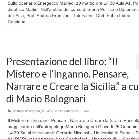
Sullo Scenario Energetico Martedì 19 marzo ore 14:30 Aula A1, Po
didattico Mattioli Nell’ambito del corso di Storia Politica e Diplomati
dell’Asia, Prof. Andrea Francioni Interviene: Dott. Fabio Indeo, …
Continua
Presentazione del libro: “Il
Mistero e l’Inganno. Pensare,
Narrare e Creare la Sicilia.” a c
di Mario Bolognari
postato in:
Agenda
,
NEWS
,
Senza categoria
|
0
Il Mistero e l’Inganno. Pensare, Narrare e Creare la Sicilia. Raccolt
saggi curata dall’antropologo Mario Bolognari Giovedì 25 Gennaio
14:30 Saluti istituzionali: Gerardo Nicolosi – Università di Siena – D
del DISPI Intervengono: Lara Semboloni – Università di …
Continu