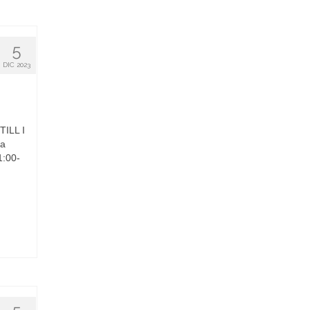
5
DIC 2023
ILL I
ca
1:00-