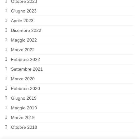
Ottobre 2023
LATIN AMERICA
Giugno 2023
Aprile 2023
RESEARCH
Dicembre 2022
PROJECTS AND PUBLICATIONS
Maggio 2022
MATERIALS
Marzo 2022
Febbraio 2022
I Seminario Internazionale Formazione
Politica del Messico
Settembre 2021
Marzo 2020
El modelo fisiocrático – La Fisiocracia
Febbraio 2020
EVENTS
Giugno 2019
Incontri diplomatici calendario Marzo 2022
Maggio 2019
Lectio Magistralis “Estado, política y
Marzo 2019
conflicto en Colombia, siglos XIX-XX”
Ottobre 2018
SOURCES AND WEBSITES OF INTEREST