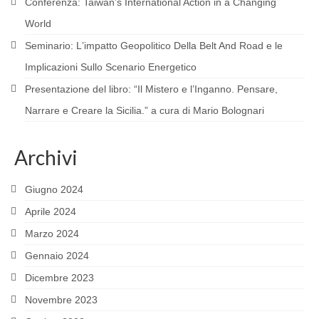
Conferenza: Taiwanʼs International Action in a Changing
MATERIALS
World
Seminario: Lʼimpatto Geopolitico Della Belt And Road e le
EVENTS
Implicazioni Sullo Scenario Energetico
SOURCES AND WEBSITES OF INTEREST
Presentazione del libro: “Il Mistero e l’Inganno. Pensare,
ASIA
Narrare e Creare la Sicilia.” a cura di Mario Bolognari
RESEARCH
Archivi
PROJECTS AND PUBLICATIONS
Giugno 2024
MATERIALS
Aprile 2024
EVENTS
Marzo 2024
Incontri diplomatici calendario Marzo 2022
Gennaio 2024
Dicembre 2023
Presentazione del volume di Axel Berkofsky
Novembre 2023
SOURCES AND WEBSITES OF INTEREST