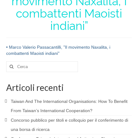
movimento Naxalita, i
PARTNERSHIP
combattenti Maoisti
RESEARCH
indiani”
BIBLIOGRAPHY
MATERIALS
• Marco Valerio Passacantilli, "Il movimento Naxalita, i
combattenti Maoisti indiani"
CONTACTS
Cerca:
MEMBERS
BECOME A MEMBER
Articoli recenti
TRANSPARENCY
Taiwan And The International Organisations: How To Benefit
AFRICA
From Taiwan’s International Cooperation?
Concorso pubblico per titoli e colloquio per il conferimento di
RESEARCH
una borsa di ricerca
PROJECTS AND PUBLICATIONS