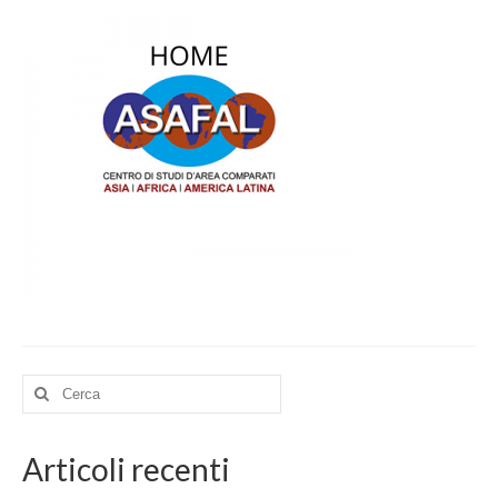
PARTNERSHIP
RESEARCH
BIBLIOGRAPHY
MATERIALS
CONTACTS
MEMBERS
BECOME A MEMBER
TRANSPARENCY
Cerca:
AFRICA
RESEARCH
Articoli recenti
PROJECTS AND PUBLICATIONS