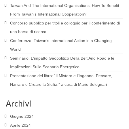
Taiwan And The International Organisations: How To Benefit
MATERIALS
From Taiwan’s International Cooperation?
EVENTS
Concorso pubblico per titoli e colloquio per il conferimento di
SOURCES AND WEBSITES OF INTEREST
una borsa di ricerca
Conferenza: Taiwanʼs International Action in a Changing
ASIA
World
RESEARCH
Seminario: Lʼimpatto Geopolitico Della Belt And Road e le
PROJECTS AND PUBLICATIONS
Implicazioni Sullo Scenario Energetico
Presentazione del libro: “Il Mistero e l’Inganno. Pensare,
MATERIALS
Narrare e Creare la Sicilia.” a cura di Mario Bolognari
EVENTS
Archivi
Incontri diplomatici calendario Marzo 2022
Presentazione del volume di Axel Berkofsky
Giugno 2024
SOURCES AND WEBSITES OF INTEREST
Aprile 2024