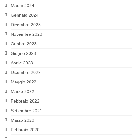
Marzo 2024
LATIN AMERICA
Gennaio 2024
RESEARCH
Dicembre 2023
PROJECTS AND PUBLICATIONS
Novembre 2023
Ottobre 2023
MATERIALS
Giugno 2023
I Seminario Internazionale Formazione
Aprile 2023
Politica del Messico
Dicembre 2022
El modelo fisiocrático – La Fisiocracia
Maggio 2022
EVENTS
Marzo 2022
Febbraio 2022
Incontri diplomatici calendario Marzo 2022
Settembre 2021
Lectio Magistralis “Estado, política y
Marzo 2020
conflicto en Colombia, siglos XIX-XX”
Febbraio 2020
SOURCES AND WEBSITES OF INTEREST