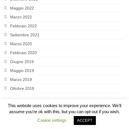
LATIN AMERICA
Maggio 2022
Marzo 2022
RESEARCH
Febbraio 2022
PROJECTS AND PUBLICATIONS
Settembre 2021
MATERIALS
Marzo 2020
Febbraio 2020
I Seminario Internazionale Formazione
Politica del Messico
Giugno 2019
Maggio 2019
El modelo fisiocrático – La Fisiocracia
Marzo 2019
EVENTS
Ottobre 2018
Incontri diplomatici calendario Marzo 2022
This website uses cookies to improve your experience. We'll
Lectio Magistralis “Estado, política y
assume you're ok with this, but you can opt-out if you wish.
conflicto en Colombia, siglos XIX-XX”
Cookie settings
© 2026 Centro interuniversitario di studi d'area comparati asia africa latina america
ACCEPT
SOURCES AND WEBSITES OF INTEREST