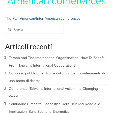
American conferences
PARTNERSHIP
RESEARCH
The Pan-American\Inter-American conferences
BIBLIOGRAPHY
Cerca:
MATERIALS
Articoli recenti
CONTACTS
MEMBERS
Taiwan And The International Organisations: How To Benefit
From Taiwan’s International Cooperation?
BECOME A MEMBER
Concorso pubblico per titoli e colloquio per il conferimento di
TRANSPARENCY
una borsa di ricerca
AFRICA
Conferenza: Taiwanʼs International Action in a Changing
World
RESEARCH
Seminario: Lʼimpatto Geopolitico Della Belt And Road e le
PROJECTS AND PUBLICATIONS
Implicazioni Sullo Scenario Energetico