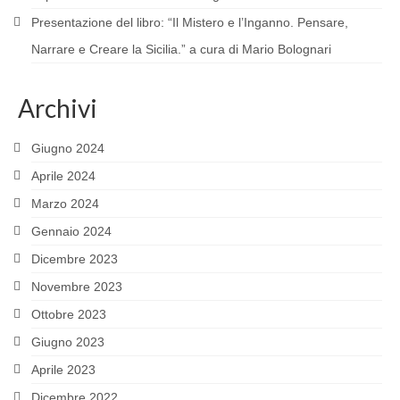
MATERIALS
Presentazione del libro: “Il Mistero e l’Inganno. Pensare,
Narrare e Creare la Sicilia.” a cura di Mario Bolognari
EVENTS
SOURCES AND WEBSITES OF INTEREST
Archivi
ASIA
Giugno 2024
RESEARCH
Aprile 2024
Marzo 2024
PROJECTS AND PUBLICATIONS
Gennaio 2024
MATERIALS
Dicembre 2023
EVENTS
Novembre 2023
Ottobre 2023
Incontri diplomatici calendario Marzo 2022
Giugno 2023
Presentazione del volume di Axel Berkofsky
Aprile 2023
SOURCES AND WEBSITES OF INTEREST
Dicembre 2022