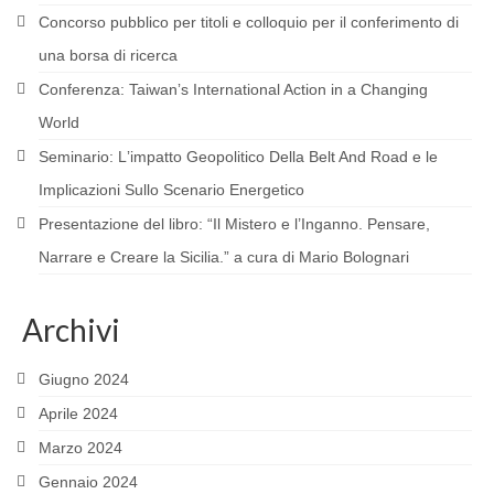
Concorso pubblico per titoli e colloquio per il conferimento di
MATERIALS
una borsa di ricerca
EVENTS
Conferenza: Taiwanʼs International Action in a Changing
SOURCES AND WEBSITES OF INTEREST
World
Seminario: Lʼimpatto Geopolitico Della Belt And Road e le
ASIA
Implicazioni Sullo Scenario Energetico
RESEARCH
Presentazione del libro: “Il Mistero e l’Inganno. Pensare,
PROJECTS AND PUBLICATIONS
Narrare e Creare la Sicilia.” a cura di Mario Bolognari
MATERIALS
Archivi
EVENTS
Giugno 2024
Incontri diplomatici calendario Marzo 2022
Aprile 2024
Presentazione del volume di Axel Berkofsky
Marzo 2024
SOURCES AND WEBSITES OF INTEREST
Gennaio 2024