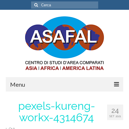
Cerca:
Menu
ABOUT
pexels-kureng-
24
OPPORTUNITIES
workx-4314674
SET 2021
INTERNSHIP