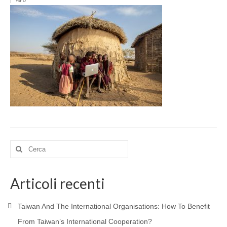
|
0
PARTNERSHIP
RESEARCH
BIBLIOGRAPHY
MATERIALS
CONTACTS
MEMBERS
BECOME A MEMBER
Cerca:
TRANSPARENCY
AFRICA
Articoli recenti
RESEARCH
Taiwan And The International Organisations: How To Benefit
PROJECTS AND PUBLICATIONS
From Taiwan’s International Cooperation?