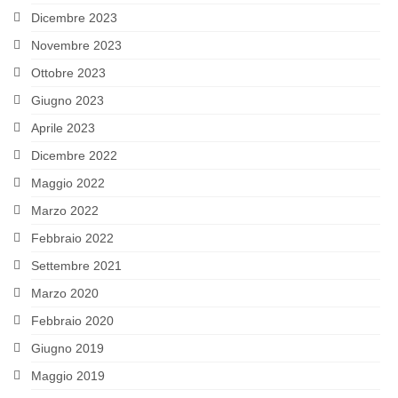
Dicembre 2023
LATIN AMERICA
Novembre 2023
RESEARCH
Ottobre 2023
PROJECTS AND PUBLICATIONS
Giugno 2023
Aprile 2023
MATERIALS
Dicembre 2022
I Seminario Internazionale Formazione
Maggio 2022
Politica del Messico
Marzo 2022
El modelo fisiocrático – La Fisiocracia
Febbraio 2022
EVENTS
Settembre 2021
Marzo 2020
Incontri diplomatici calendario Marzo 2022
Febbraio 2020
Lectio Magistralis “Estado, política y
Giugno 2019
conflicto en Colombia, siglos XIX-XX”
Maggio 2019
SOURCES AND WEBSITES OF INTEREST