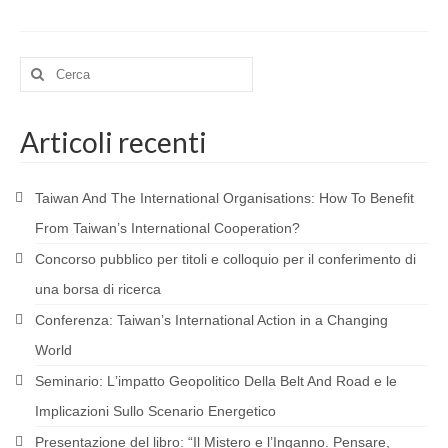
PARTNERSHIP
RESEARCH
Cerca:
BIBLIOGRAPHY
Articoli recenti
MATERIALS
CONTACTS
Taiwan And The International Organisations: How To Benefit
MEMBERS
From Taiwan’s International Cooperation?
Concorso pubblico per titoli e colloquio per il conferimento di
BECOME A MEMBER
una borsa di ricerca
TRANSPARENCY
Conferenza: Taiwanʼs International Action in a Changing
AFRICA
World
Seminario: Lʼimpatto Geopolitico Della Belt And Road e le
RESEARCH
Implicazioni Sullo Scenario Energetico
PROJECTS AND PUBLICATIONS
Presentazione del libro: “Il Mistero e l’Inganno. Pensare,