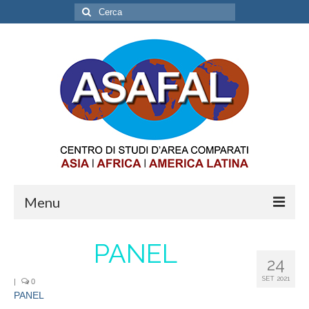
Cerca:
Menu
ABOUT
PANEL
24
OPPORTUNITIES
SET 2021
|
0
PANEL
INTERNSHIP