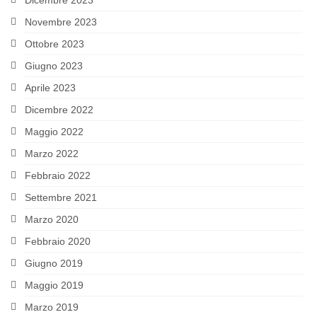
Dicembre 2023
NEW MIDDLE EAST
Novembre 2023
Ottobre 2023
RESEARCH
Giugno 2023
PROJECTS AND PUBLICATIONS
Aprile 2023
MATERIALS
Dicembre 2022
Maggio 2022
EVENTS
Marzo 2022
SOURCES AND WEBSITES INTEREST
Febbraio 2022
AGENDA
Settembre 2021
Marzo 2020
ARCHIVIO EVENTI UNITÀ DI SIENA
Febbraio 2020
ARCHIVIO EVENTI UNITÀ DI PERUGIA
Giugno 2019
ARCHIVIO EVENTI UNITÀ DI MESSINA
Maggio 2019
Marzo 2019
NEWS