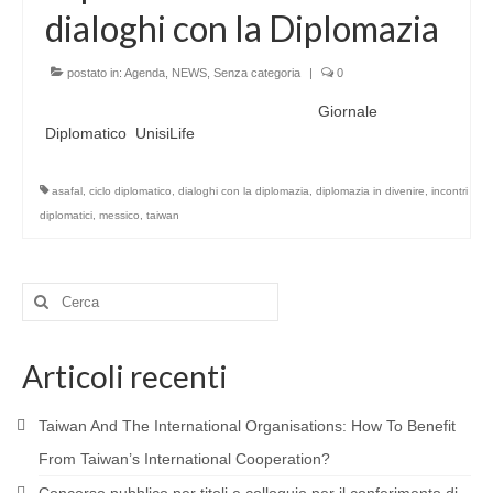
dialoghi con la Diplomazia
MATERIALS
EVENTS
postato in:
Agenda
,
NEWS
,
Senza categoria
|
0
Giornale
SOURCES AND WEBSITES OF INTEREST
Diplomatico UnisiLife
ASIA
asafal
,
ciclo diplomatico
,
dialoghi con la diplomazia
,
diplomazia in divenire
,
incontri
RESEARCH
diplomatici
,
messico
,
taiwan
PROJECTS AND PUBLICATIONS
Cerca:
MATERIALS
EVENTS
Articoli recenti
Incontri diplomatici calendario Marzo 2022
Taiwan And The International Organisations: How To Benefit
Presentazione del volume di Axel Berkofsky
From Taiwan’s International Cooperation?
SOURCES AND WEBSITES OF INTEREST