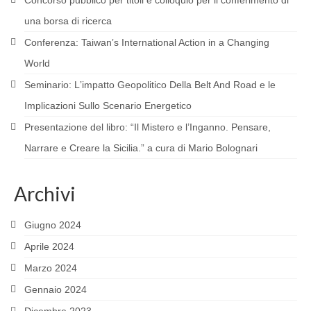
Concorso pubblico per titoli e colloquio per il conferimento di
LATIN AMERICA
una borsa di ricerca
Conferenza: Taiwanʼs International Action in a Changing
RESEARCH
World
PROJECTS AND PUBLICATIONS
Seminario: Lʼimpatto Geopolitico Della Belt And Road e le
MATERIALS
Implicazioni Sullo Scenario Energetico
Presentazione del libro: “Il Mistero e l’Inganno. Pensare,
I Seminario Internazionale Formazione
Politica del Messico
Narrare e Creare la Sicilia.” a cura di Mario Bolognari
El modelo fisiocrático – La Fisiocracia
Archivi
EVENTS
Giugno 2024
Incontri diplomatici calendario Marzo 2022
Aprile 2024
Lectio Magistralis “Estado, política y
Marzo 2024
conflicto en Colombia, siglos XIX-XX”
Gennaio 2024
SOURCES AND WEBSITES OF INTEREST